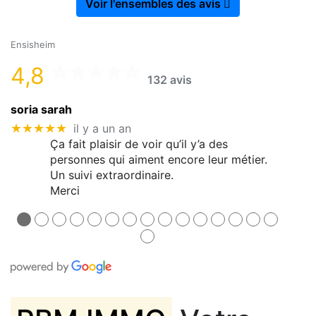
Voir l'ensembles des avis
Ensisheim
4,8
132 avis
soria sarah
★★★★★
il y a un an
Ça fait plaisir de voir qu’il y’a des
personnes qui aiment encore leur métier.
Un suivi extraordinaire.
Merci
●
●
●
●
●
●
●
●
●
●
●
●
●
●
●
●