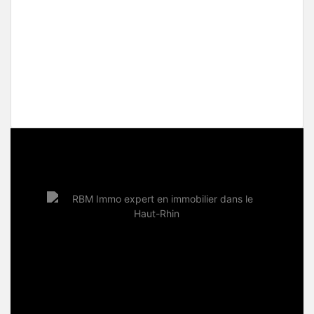
Westhalten, 68250 Ensemble immobilier –
Ancien hôtel – 548 m² – Haut-Rhin
699 000€
799000
2
548 m
16