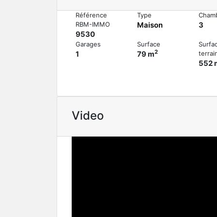
Référence
Type
Cham
RBM-IMMO
Maison
3
9530
Garages
Surface
Surfa
2
1
79 m
terrai
552 
Video