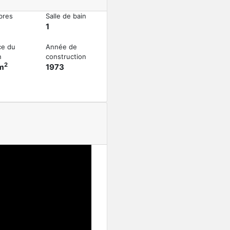
bres
Salle de bain
1
ce du
Année de
n
construction
2
m
1973
Nouveauté
Charmante maison d’habit
Haut-Rhin
267 000€