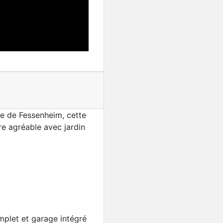
me de Fessenheim, cette
re agréable avec jardin
Nouveauté
Villa avec piscine, parc 
plet et garage intégré
799 000€