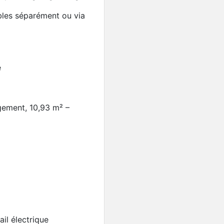
bles séparément ou via
é
gement, 10,93 m² –
Nouveauté
Maison 150 m², 4 chambr
il électrique
Munchhouse