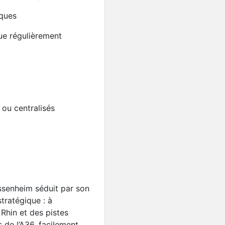
249 700€
iques
ue régulièrement
 ou centralisés
senheim séduit par son
stratégique : à
Rhin et des pistes
Baisse de prix
s de l’A36, facilement