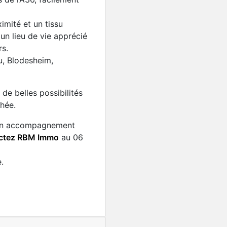
Maison familiale d’archit
409 900€
439000
mité et un tissu
un lieu de vie apprécié
rs.
u, Blodesheim,
de belles possibilités
hée.
d’un accompagnement
ctez RBM Immo
au 06
.