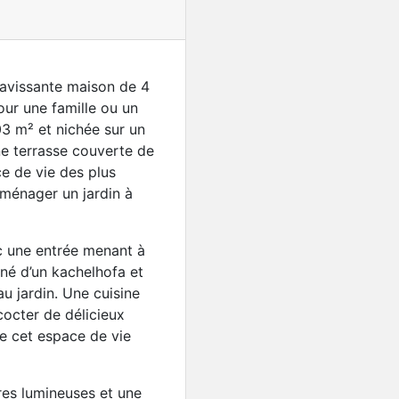
ravissante maison de 4
our une famille ou un
03 m² et nichée sur un
ne terrasse couverte de
e de vie des plus
Nouveauté
Charmante maison d’habit
’aménager un jardin à
Haut-Rhin
267 000€
c une entrée menant à
rné d’un kachelhofa et
au jardin. Une cuisine
octer de délicieux
te cet espace de vie
bres lumineuses et une