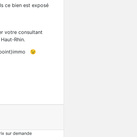
ls ce bien est exposé
r votre consultant
 Haut-Rhin.
(point)immo 😉
Baisse de prix
Maison familiale d’archit
409 900€
439000
rix sur demande