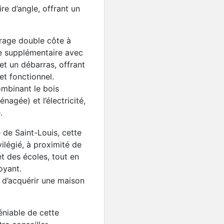
re d’angle, offrant un
rage double côte à
e supplémentaire avec
et un débarras, offrant
et fonctionnel.
mbinant le bois
nagée) et l’électricité,
Nouveauté
.
Villa avec piscine, parc 
é de Saint-Louis, cette
799 000€
ilégié, à proximité de
t des écoles, tout en
oyant.
d’acquérir une maison
éniable de cette