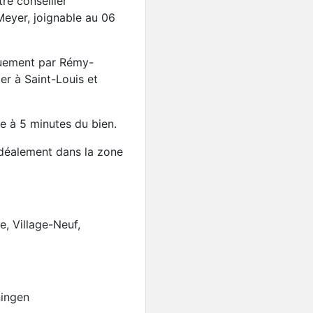
re conseiller
eyer, joignable au 06
quement par Rémy-
er à Saint-Louis et
e à 5 minutes du bien.
idéalement dans la zone
Nouveauté
Maison 150 m², 4 chambr
Munchhouse
249 700€
e, Village-Neuf,
ningen