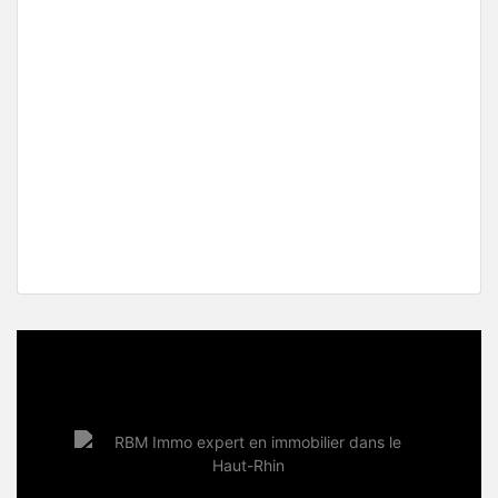
Maison 4 pièces, 68120 Pfastatt Haut-Rhin
Prix sur demande
2
3
1
93 m
4