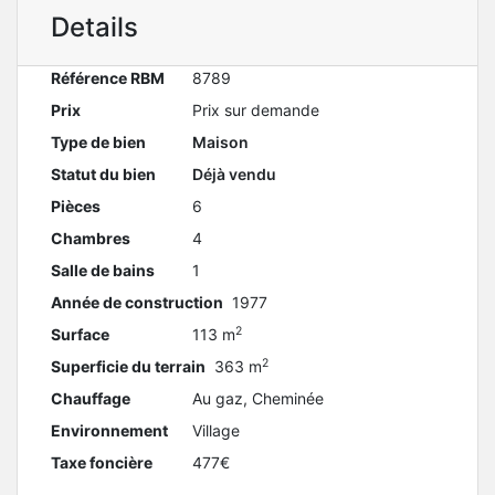
Details
Référence RBM
8789
Prix
Prix sur demande
Type de bien
Maison
Statut du bien
Déjà vendu
Pièces
6
Chambres
4
Salle de bains
1
Année de construction
1977
2
Surface
113 m
2
Superficie du terrain
363 m
Chauffage
Au gaz, Cheminée
Environnement
Village
Taxe foncière
477€